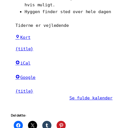
hvis muligt.
Hyggen finder sted over hele dagen
Tiderne er vejledende
Ungdomshuset
Kort
Odense
{title}
iCal
Google
{title}
Se fulde kalender
Del dette: