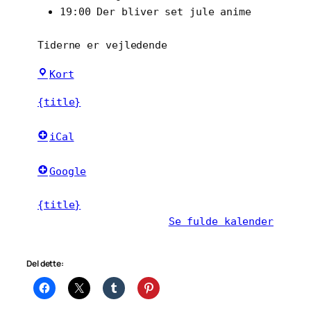
19:00 Der bliver set jule anime
Tiderne er vejledende
Ungdomshuset
Kort
Odense
{title}
iCal
Google
{title}
Se fulde kalender
Del dette: