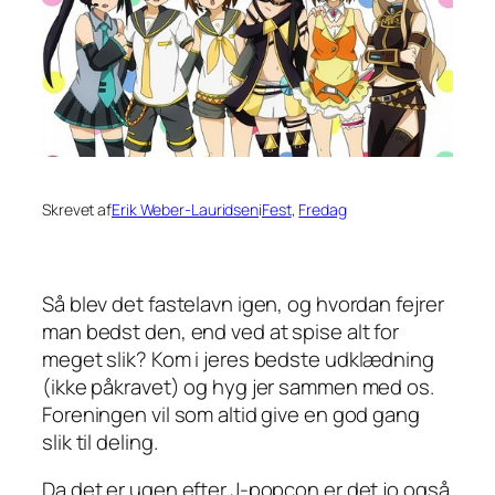
Skrevet af
Erik Weber-Lauridsen
i
Fest
, 
Fredag
Så blev det fastelavn igen, og hvordan fejrer
man bedst den, end ved at spise alt for
meget slik? Kom i jeres bedste udklædning
(ikke påkravet) og hyg jer sammen med os.
Foreningen vil som altid give en god gang
slik til deling.
Da det er ugen efter J-popcon er det jo også