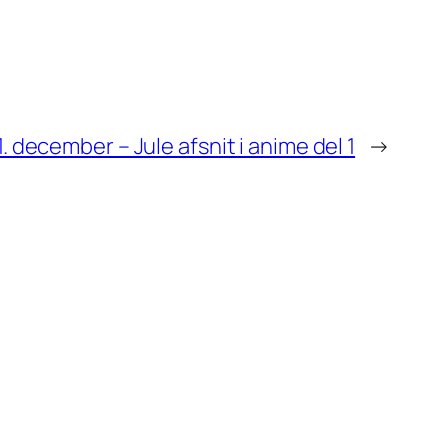
. december – Jule afsnit i anime del 1
→