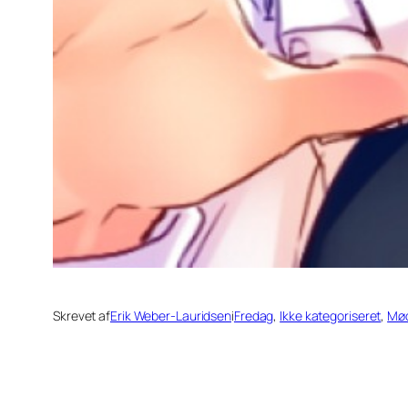
Skrevet af
Erik Weber-Lauridsen
i
Fredag
, 
Ikke kategoriseret
, 
Mø