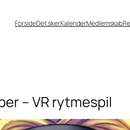
Forside
Det sker
Kalender
Medlemskab
Re
er – VR rytmespil