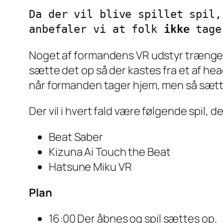
Da der vil blive spillet spil,
anbefaler vi at folk 
ikke
Noget af formandens VR udstyr trænger til
sætte det op så der kastes fra et af he
når formanden tager hjem, men så sætte
Der vil i hvert fald være følgende spil, 
Beat Saber
Kizuna Ai Touch the Beat
Hatsune Miku VR
Plan
16:00 Der åbnes og spil sættes op.