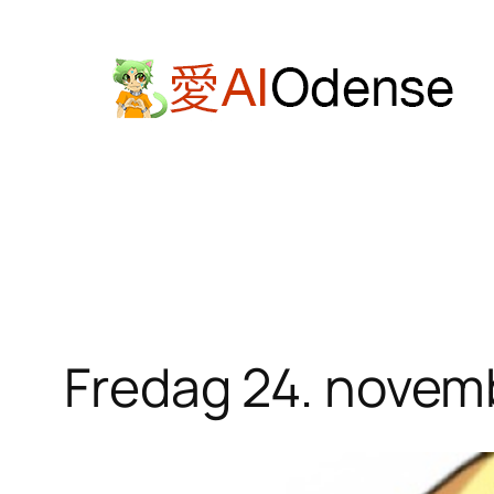
Spring
til
indhold
Fredag 24. novemb