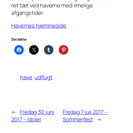
ret tæt ved haverne med rimelige
afgangstider.
Havernes hjemmeside
Del dette:
have
udflugt
←
Fredag 30 juni
Fredag 7 juli 2017 –
2017 – Idoler
Sommerfest
→