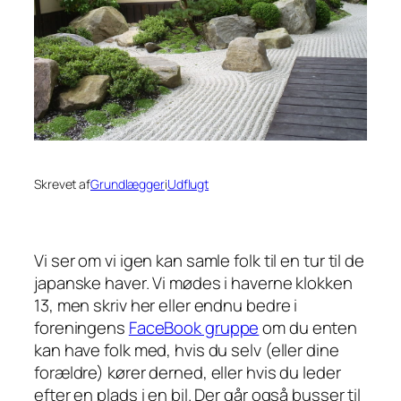
Skrevet af
Grundlægger
i
Udflugt
Vi ser om vi igen kan samle folk til en tur til de
japanske haver. Vi mødes i haverne klokken
13, men skriv her eller endnu bedre i
foreningens
FaceBook gruppe
om du enten
kan have folk med, hvis du selv (eller dine
forældre) kører derned, eller hvis du leder
efter en plads i en bil. Der går også busser til