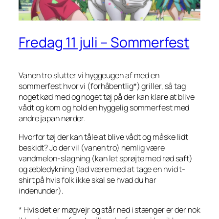
Fredag 11 juli – Sommerfest
Vanen tro slutter vi hyggeugen af med en
sommerfest hvor vi (forhåbentlig*) griller, så tag
noget kød med og noget tøj på der kan klare at blive
vådt og kom og hold en hyggelig sommerfest med
andre japan nørder.
Hvorfor tøj der kan tåle at blive vådt og måske lidt
beskidt? Jo der vil (vanen tro) nemlig være
vandmelon-slagning (kan let sprøjte med rød saft)
og æbledykning (lad være med at tage en hvid t-
shirt på hvis folk ikke skal se hvad du har
indenunder).
* Hvis det er møgvejr og står ned i stænger er der nok