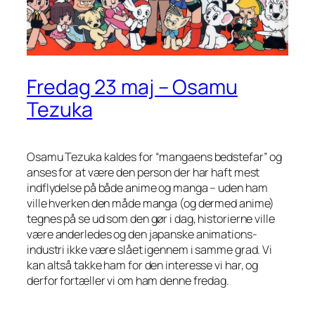
Fredag 23 maj – Osamu
Tezuka
Osamu Tezuka kaldes for “mangaens bedstefar” og
anses for at være den person der har haft mest
indflydelse på både anime og manga – uden ham
ville hverken den måde manga (og dermed anime)
tegnes på se ud som den gør i dag, historierne ville
være anderledes og den japanske animations-
industri ikke være slået igennem i samme grad. Vi
kan altså takke ham for den interesse vi har, og
derfor fortæller vi om ham denne fredag.