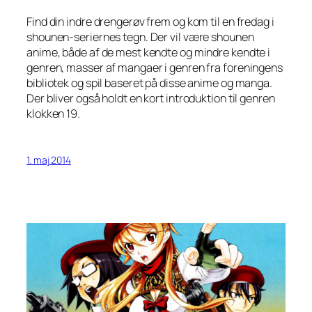
Find din indre drengerøv frem og kom til en fredag i
shounen-seriernes tegn. Der vil være shounen
anime, både af de mest kendte og mindre kendte i
genren, masser af mangaer i genren fra foreningens
bibliotek og spil baseret på disse anime og manga.
Der bliver også holdt en kort introduktion til genren
klokken 19.
1. maj 2014