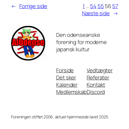
←
Forrige side
1
…
54
55
56
57
Næste side
→
Den odenseanske
forening for moderne
japansk kultur
Forside
Vedtægter
Det sker
Referater
Kalender
Kontakt
Medlemskab
Discord
Foreningen stiftet 2006, aktuel hjemmeside lavet 2025