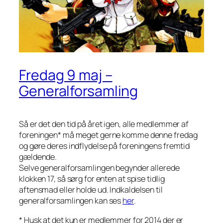
Fredag 9 maj –
Generalforsamling
Så er det den tid på året igen, alle medlemmer af
foreningen* må meget gerne komme denne fredag
og gøre deres indflydelse på foreningens fremtid
gældende.
Selve generalforsamlingen begynder allerede
klokken 17, så sørg for enten at spise tidlig
aftensmad eller holde ud. Indkaldelsen til
generalforsamlingen kan ses
her
.
* Husk at det kun er medlemmer for 2014 der er