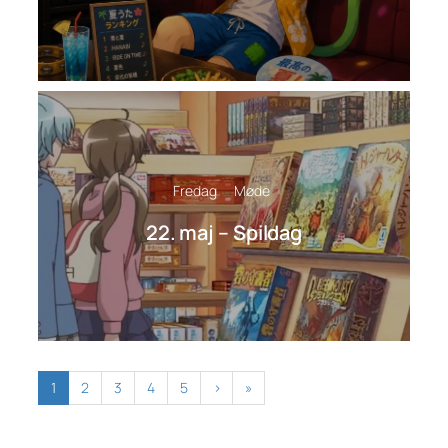
Fredag
Møde
22. maj – Spildag
1
2
3
4
5
›
»