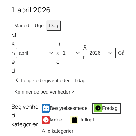
1. april 2026
Måned
Uge
Dag
M
å
D
Å
n
a
r
e
g
d
Tidligere begivenheder
I dag
Kommende begivenheder
Begivenhe
Bestyrelsesmøde
Fredag
d
Møder
Udflugt
kategorier
Alle kategorier