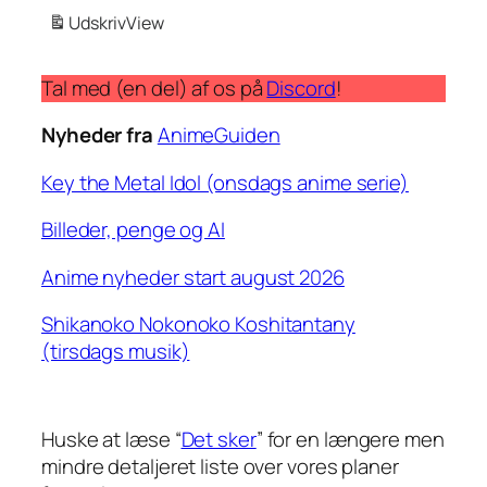
Udskriv
View
Tal med (en del) af os på
Discord
!
Nyheder fra
AnimeGuiden
Key the Metal Idol (onsdags anime serie)
Billeder, penge og AI
Anime nyheder start august 2026
Shikanoko Nokonoko Koshitantany
(tirsdags musik)
Huske at læse “
Det sker
” for en længere men
mindre detaljeret liste over vores planer