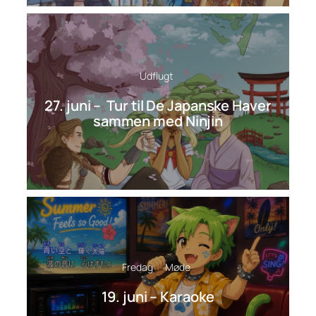
Udflugt
27. juni – Tur til De Japanske Haver
sammen med Ninjin
Fredag
Møde
19. juni – Karaoke