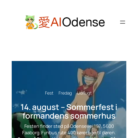
Spring
til
indhold
Fest
Fredag
Udflugt
14. august – Sommerfest i
formandens sommerhus
Festen finder sted på Odensevej 197, 5600
Faaborg. Fynbus rute 400 kører lige til døren.