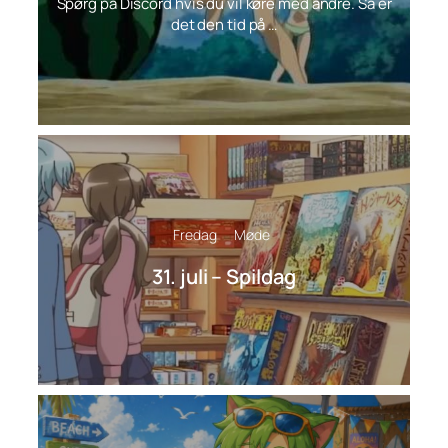
Spørg på Discord hvis du vil køre med andre. Så er
det den tid på …
Fredag
Møde
31. juli – Spildag