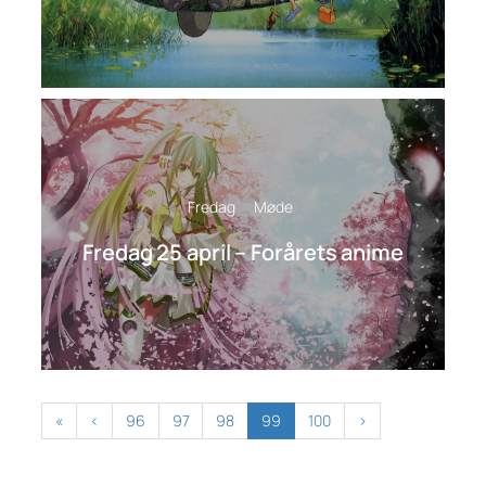
Fredag
Møde
Fredag 25 april – Forårets anime
«
‹
96
97
98
99
100
›