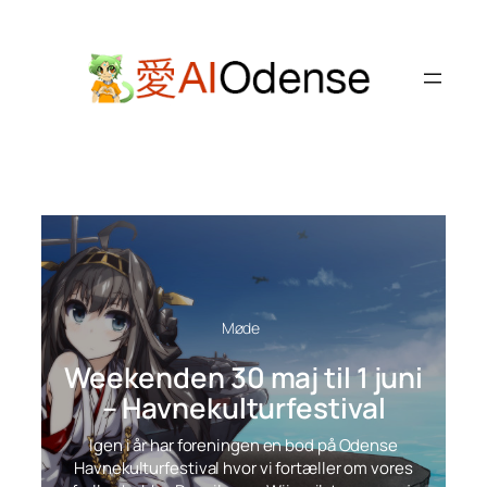
Spring
til
indhold
Møde
Weekenden 30 maj til 1 juni
– Havnekulturfestival
Igen i år har foreningen en bod på Odense
Havnekulturfestival hvor vi fortæller om vores