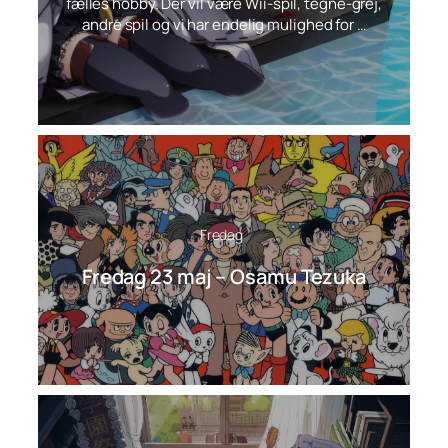
fælles hobby. Der vil være Wii-spil, tegne-grej,
andre spil og vi har endelig mulighed for …
Fredag
Fredag 23 maj – Osamu Tezuka