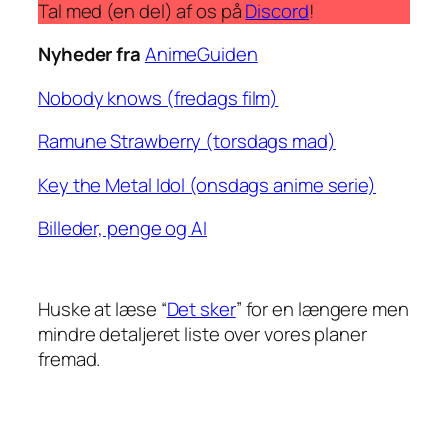
Tal med (en del) af os på
Discord
!
0
0
0
0
2
2
2
2
Nyheder fra
AnimeGuiden
6
6
6
6
Nobody knows (fredags film)
Ramune Strawberry (torsdags mad)
Key the Metal Idol (onsdags anime serie)
Billeder, penge og AI
Huske at læse “
Det sker
” for en længere men
mindre detaljeret liste over vores planer
fremad.