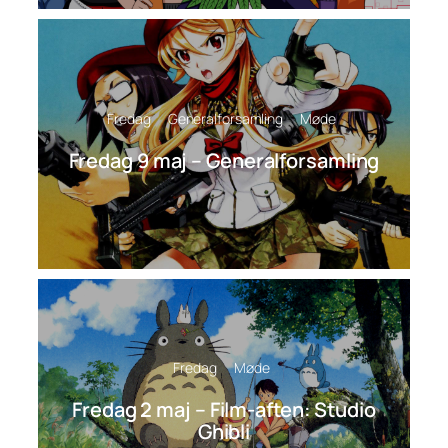
Fredag
Generalforsamling
Møde
Fredag 9 maj – Generalforsamling
Fredag
Møde
Fredag 2 maj – Film-aften: Studio
Ghibli