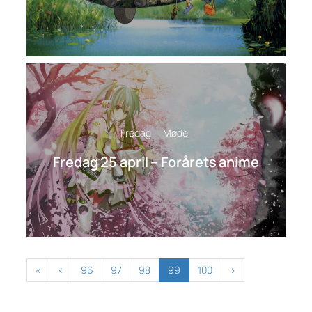
Fredag
Møde
Fredag 25 april – Forårets anime
«
‹
96
97
98
99
100
›