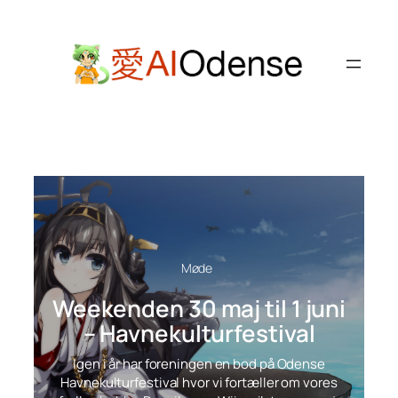
Spring
til
indhold
Møde
Weekenden 30 maj til 1 juni
– Havnekulturfestival
Igen i år har foreningen en bod på Odense
Havnekulturfestival hvor vi fortæller om vores