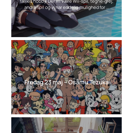
fælles hobby. Der vil være Wii-spil, tegne-grej,
andre spil og vi har endelig mulighed for …
Fredag
Fredag 23 maj – Osamu Tezuka