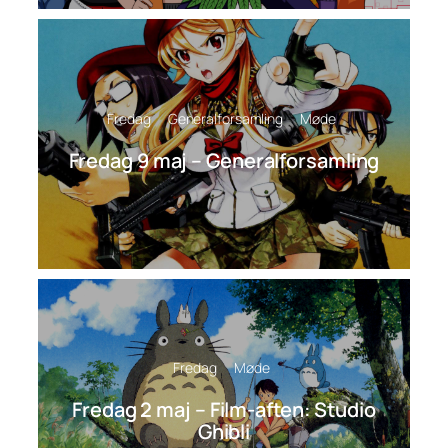
Fredag
Generalforsamling
Møde
Fredag 9 maj – Generalforsamling
Fredag
Møde
Fredag 2 maj – Film-aften: Studio
Ghibli