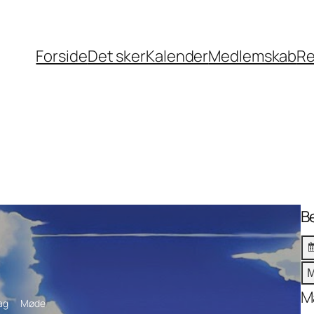
Forside
Det sker
Kalender
Medlemskab
Re
B
M
M
ag
Møde