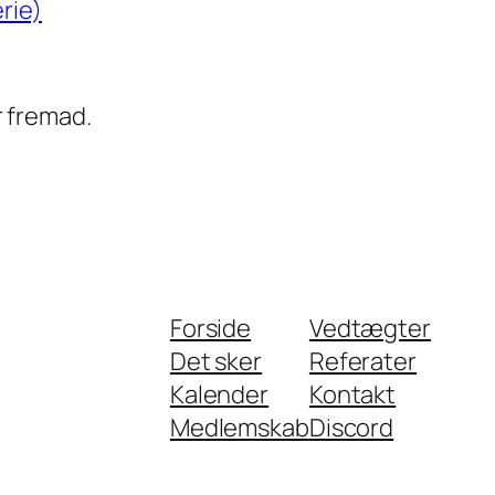
rie)
r fremad.
Forside
Vedtægter
Det sker
Referater
Kalender
Kontakt
Medlemskab
Discord