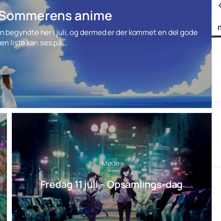
 – Sommerens anime
 begyndte her i juli, og dermed er der kommet en del gode
en liste kan ses på …
Møde
Fredag 11 juli – Opsamlings-dag