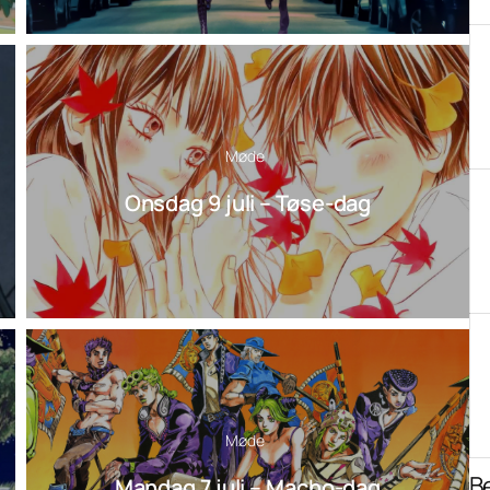
Møde
Onsdag 9 juli – Tøse-dag
Møde
B
Mandag 7 juli – Macho-dag