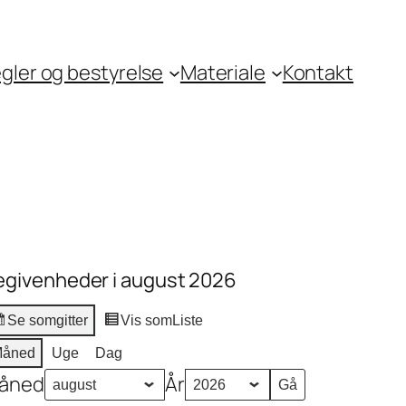
gler og bestyrelse
Materiale
Kontakt
egivenheder i august 2026
Se som
gitter
Vis som
Liste
åned
Uge
Dag
åned
År