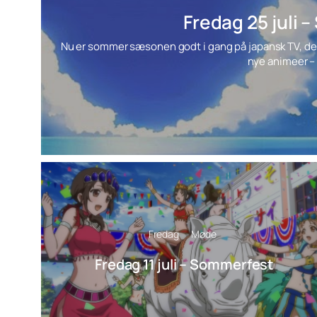
Fredag 25 juli
Nu er sommer sæsonen godt i gang på japansk TV, den
nye animeer – 
Fredag
Møde
Fredag 11 juli – Sommerfest