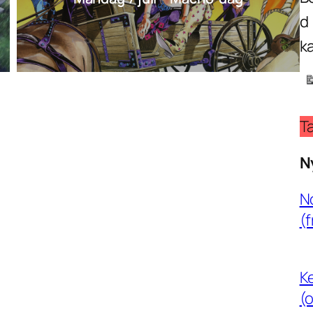
d
k
Ta
N
N
(f
Ke
(