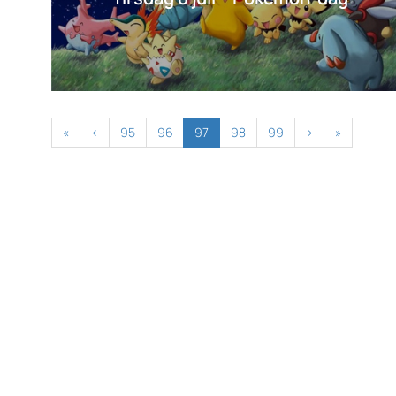
«
‹
95
96
97
98
99
›
»