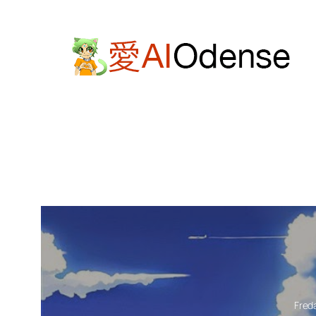
Spring
til
indhold
Fred