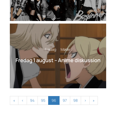
Fredag
Møde
Fredag 1 august – Anime diskussion
«
‹
94
95
96
97
98
›
»