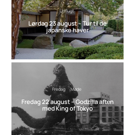
Udflugt
Lørdag 23 august – Tur til de
japanske haver
Fredag
Møde
Fredag 22 august – Godzilla aften
med King of Tokyo