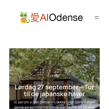
Spring
til
indhold
Udflugt
Lørdag 27 september – Tur
til de japanske haver
Vi ser om vi kan samle en række biler (skriv meget
gerne en kommentar om du kan skaffe en bil eller